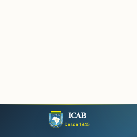
20
JULHO
HOJE
ICAB
Desde 1945