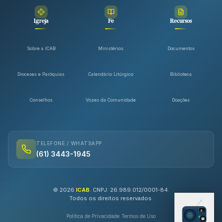
Igreja
Fé
Recursos
Sobre a ICAB
Ministérios
Documentos
Dioceses e Paróquias
Calendário Litúrgico
Biblioteca
Conselhos
Vozes da Comunidade
Doações
TELEFONE / WHATSAPP
(61) 3443-1945
©
2026
ICAB
. CNPJ: 26.989.012/0001-84.
Todos os direitos reservados.
AO VIVO
Política de Privacidade
Termos de Uso